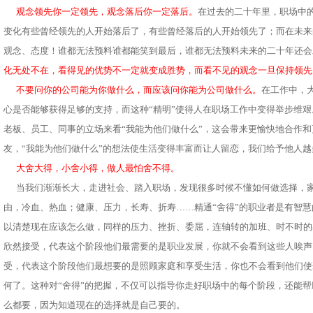
观念领先你一定领先，观念落后你一定落后。
在过去的二十年里，职场中
变化有些曾经领先的人开始落后了，有些曾经落后的人开始领先了；而在未来
观念、态度！谁都无法预料谁都能笑到最后，谁都无法预料未来的二十年还会
化无处不在，看得见的优势不一定就变成胜势，而看不见的观念一旦保持领先
不要问你的公司能为你做什么，而应该问你能为公司做什么。
在工作中，
心是否能够获得足够的支持，而这种“精明”使得人在职场工作中变得举步维
老板、员工、同事的立场来看“我能为他们做什么”，这会带来更愉快地合作
友，“我能为他们做什么”的想法使生活变得丰富而让人留恋，我们给予他人
大舍大得，小舍小得，做人最怕舍不得。
当我们渐渐长大，走进社会、踏入职场，发现很多时候不懂如何做选择，家
由，冷血、热血；健康、压力，长寿、折寿……精通“舍得”的职业者是有智
以清楚现在应该怎么做，同样的压力、挫折、委屈，连轴转的加班、时不时的
欣然接受，代表这个阶段他们最需要的是职业发展，你就不会看到这些人唉声
受，代表这个阶段他们最想要的是照顾家庭和享受生活，你也不会看到他们使
何了。这种对“舍得”的把握，不仅可以指导你走好职场中的每个阶段，还能
么都要，因为知道现在的选择就是自己要的。