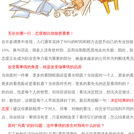
无论在哪一行，态度都比技能更重要！
在许多调查中发现，人们通常花掉了90%的时间和精力去提升自己的专业技
10%。换句话说：很多人没有使对劲，反而在勤勤恳恳地走向失败。因此，
态度正在成为职业竞争力最为重要的部分，被越来越多的公司作为判断优秀员
改变看事情的角度，就是改变做事情的品质
当你面对一件事，更多的看阴暗面还是看光明面？当你面对一个人，更多的看
更多的看危险还是看机遇？当你面对失利，更多的看失去的还是看得到的？…
的自由，也是每个人的智慧。但你应该知道：看法决定想法，想法决定做法，
好，败也好，这都是每个人早就选择好了的。最后再提醒一句：
决定结果的往
态度！
建议你重新梳理一下对人、对事、对物的看法，你完全可以找到不同的
点，你会惊讶：事情没有变，只是稍稍改变了看待它们的角度，怎么结果就大
面对“马粪”的好问题：这件事情的发生对我有什么好处？
在工作和生活中出现的“马粪”通常是警告、暗示或者要求改变的讯号。当你