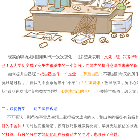
现实的职场规则随着时代一次次变化，很多迹象表明：
文凭、证书可以帮
已！因为学历变成了竞争力很基本的一小部分，而能力的提升意味着未来的保
如何提升自己呢？
把自己当作一个企业！
1.尊重自己
：不要感到每天的所
况只是过程，并自认为不会永远当个“小弟”；
2.注重资讯
：改掉浮躁，沉下心
从“狐朋狗友”朝“良师益友”转型；
4.关注自己的言行
：不要愤世嫉俗，怨天尤
二．赌徒哲学——动力源自观念
不可否认，那些在事业及生活上获得极大成功的人，和出色的赌徒有着极
目的不罢休！
同时他们也清楚，仅有技巧很难赢得比赛，毕竟无法预估的状况
的打算、取舍的分寸才能使他们在获得动力的同时，也收获了利益。