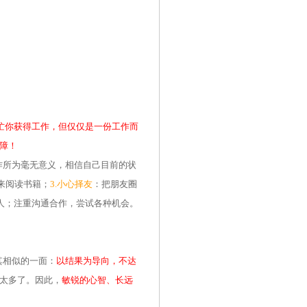
忙你获得工作，但仅仅是一份工作而
障！
作所为毫无意义，相信自己目前的状
来阅读书籍；
3.小心择友
：把朋友圈
人；注重沟通合作，尝试各种机会。
其相似的一面：
以结果为导向，不达
太多了。因此，
敏锐的心智、长远